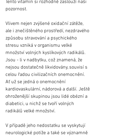
Tento vitamín si rozhodně zaslouží naši 
pozornost. 
Vlivem nejen zvýšené oxidační zátěže, 
ale i znečištěného prostředí, nezdravého 
způsobu stravování a psychického 
stresu vzniká v organismu velké 
množství volných kyslíkových radikálů. 
Jsou - li v nadbytku, což znamená, že 
nejsou dostatečně likvidovány, souvisí s 
celou řadou civilizačních onemocnění. 
Ať už se jedná o onemocnění 
kardiovaskulární, nádorová a další. Ještě 
ohroženější skupinou jsou lidé obézní a 
diabetici, u nichž se tvoří volných 
radikálů velké množství.  
V případě jeho nedostatku se vyskytují 
neurologické potíže a také se významně 