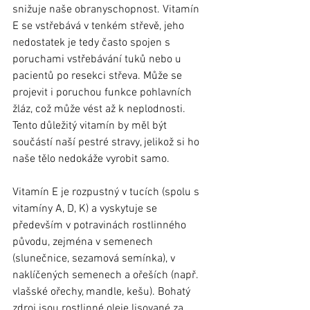
snižuje naše obranyschopnost. Vitamín 
E se vstřebává v tenkém střevě, jeho 
nedostatek je tedy často spojen s 
poruchami vstřebávání tuků nebo u 
pacientů po resekci střeva. Může se 
projevit i poruchou funkce pohlavních 
žláz, což může vést až k neplodnosti. 
Tento důležitý vitamín by měl být 
součástí naší pestré stravy, jelikož si ho 
naše tělo nedokáže vyrobit samo.
Vitamín E je rozpustný v tucích (spolu s 
vitamíny A, D, K) a vyskytuje se 
především v potravinách rostlinného 
původu, zejména v semenech 
(slunečnice, sezamová semínka), v 
naklíčených semenech a ořeších (např. 
vlašské ořechy, mandle, kešu). Bohatý 
zdroj jsou rostlinné oleje lisované za 