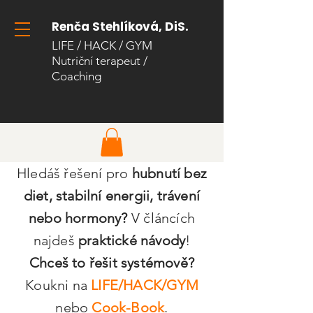
Renča Stehlíková, DiS.
LIFE / HACK / GYM
Nutriční terapeut
/
Coaching​
Hledáš řešení pro
hubnutí bez
diet, stabilní energii, trávení
nebo hormony?
V článcích
najdeš
praktické návody
!
Chceš to řešit systémově?
Koukni na
LIFE/HACK/GYM
nebo
Cook-Book
.