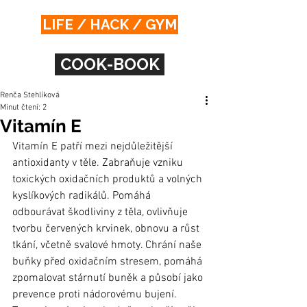
LIFE / HACK / GYM
COOK-BOOK
Renča Stehlíková
Minut čtení: 2
Vitamín E
Vitamín E patří mezi nejdůležitější 
antioxidanty v těle. Zabraňuje vzniku 
toxických oxidačních produktů a volných 
kyslíkových radikálů. Pomáhá 
odbourávat škodliviny z těla, ovlivňuje 
tvorbu červených krvinek, obnovu a růst 
tkání, včetně svalové hmoty. Chrání naše 
buňky před oxidačním stresem, pomáhá 
zpomalovat stárnutí buněk a působí jako 
prevence proti nádorovému bujení. 