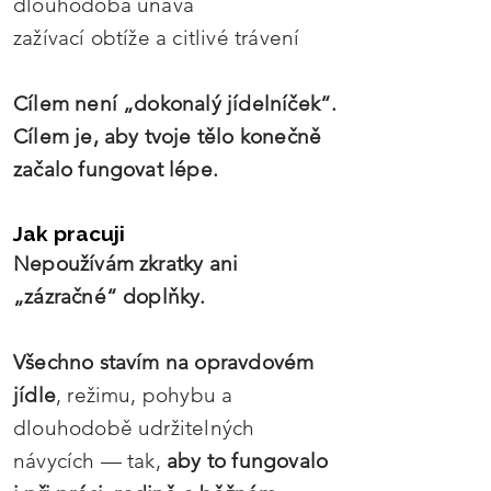
dlouhodobá únava
zažívací obtíže a citlivé trávení
Cílem není „dokonalý jídelníček“.
Cílem je, aby tvoje tělo konečně
začalo fungovat lépe.
Jak pracuji
Nepoužívám zkratky ani
„zázračné“ doplňky.
Všechno stavím na opravdovém
jídle
, režimu, pohybu a
dlouhodobě udržitelných
návycích — tak,
aby to fungovalo