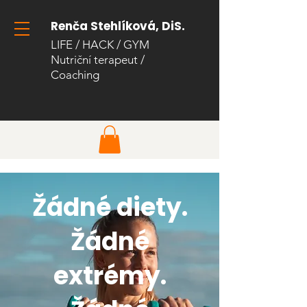
Renča Stehlíková, DiS.
LIFE / HACK / GYM
Nutriční terapeut
/
Coaching​
Žádné diety.
Žádné
extrémy.