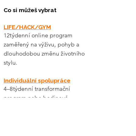
Co si můžeš vybrat
LIFE/HACK/GYM
12týdenní online program
zaměřený na výživu, pohyb a
dlouhodobou změnu životního
stylu.
Individuální spolupráce
4–8týdenní transformační
program nebo hodinová
konzultace.
Cook-book Zdravě a napořád
Praktické recepty pro běžný život