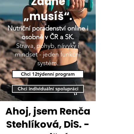
Žádné
„musíš“.
Nutriční poradenství online i
osobně v ČR a SK.
Strava, pohyb, návyky i
mindset - jeden funkční
systém.
Chci 12týdenní program
Chci individuální spolupráci
Ahoj, jsem Renča
Stehlíková, DiS. -