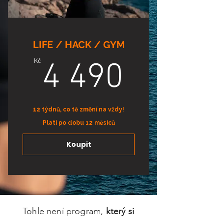
LIFE / HACK / GYM
4 490
Kč
4 490
12 týdnů, co tě změní na vždy!
Platí po dobu 12 měsíců
Koupit
Tohle není program,
který si