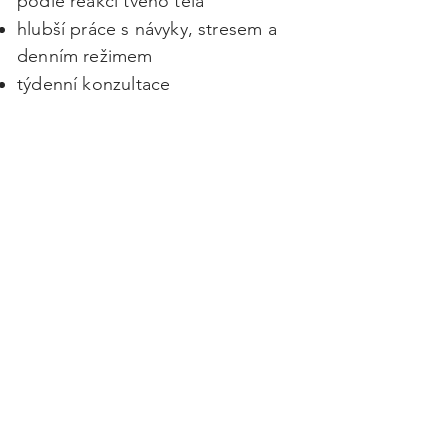
podle reakcí tvého těla
hlubší práce s návyky, stresem a
denním režimem
týdenní konzultace
vedení na míru - podle tebe, ne
podle šablony
Je to intenzivnější spolupráce a je
určená
pro ty, co chtějí jít víc do
hloubky.