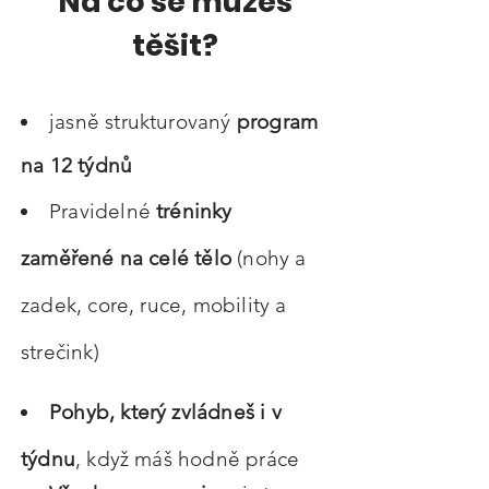
Na co se můžeš
těšit?
jasně strukturovaný
program
na 12 týdnů
Pravidelné
tréninky
zaměřené na celé tělo
(nohy a
zadek, core, ruce, mobility a
strečink)
Pohyb, který zvládneš i v
týdnu
, když máš hodně práce