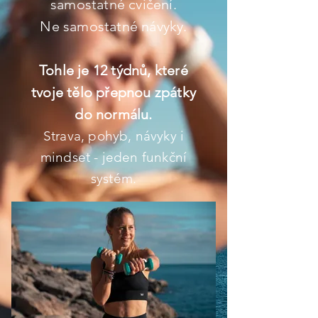
samostatné cvičení.
Ne samostatné návyky.
Tohle je 12 týdnů, které
tvoje tělo přepnou zpátky
do normálu.
Strava, pohyb, návyky i
mindset - jeden funkční
systém.