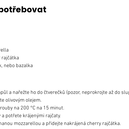
potřebovat
ella
 rajčátka
k, nebo bazalka
apůl a nařežte ho do čtverečků (pozor, neprokrojte až do slu
te olivovým olejem.
rouby na 200 °C na 15 minut.
 a potřete krájenými rajčaty.
anou mozzarellou a přidejte nakrájená cherry rajčátka.