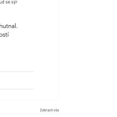
ud se sýr 
hutnal. 
stí 
Zobrazit vše