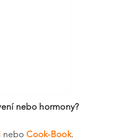
rávení nebo hormony?
!
M
nebo
Cook-Book
.