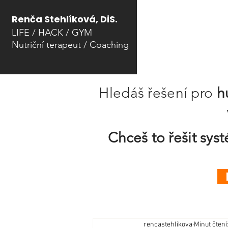
Renča Stehlíková, DiS.
LIFE / HACK / GYM
Nutriční terapeut
/ Coaching​
Hledáš řešení pro
h
Chceš to řešit sy
rencastehlikova
Minut čtení: