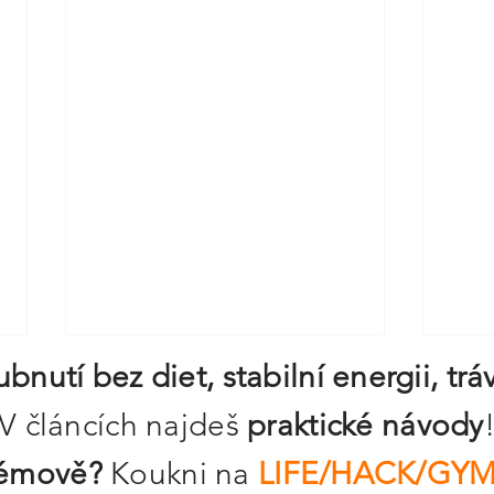
ubnutí bez diet, stabilní energii, t
V článcích najdeš
praktické návody
stémově?
Koukni na
LIFE/HACK/GY
Salát do sklenice