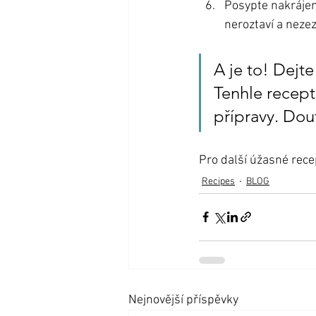
Posypte nakrájen
neroztaví a nezez
A je to! Dejte
Tenhle recept 
přípravy. Douf
Pro další úžasné rec
Recipes
BLOG
Nejnovější příspěvky