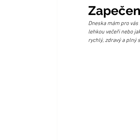
Zapečený
Dneska mám pro vás ně
lehkou večeři nebo jak
rychlý, zdravý a plný 