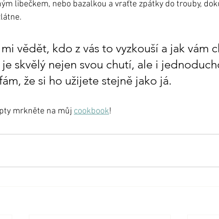
ým libečkem, nebo bazalkou a vraťte zpátky do trouby, dok
látne.
 mi vědět, kdo z vás to vyzkouší a jak vám c
je skvělý nejen svou chutí, ale i jednoducho
ám, že si ho užijete stejně jako já.
epty mrkněte na můj 
cookbook
!