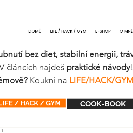
DOMŮ
LIFE / HACK / GYM
E-SHOP
O MNĚ
ubnutí bez diet, stabilní energii, t
V článcích najdeš
praktické návody
stémově?
Koukni na
LIFE/HACK/GY
LIFE / HACK / GYM
COOK-BOOK
 1