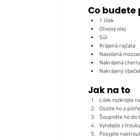
Co budete 
1 lilek
Olivový olej
Sůl
Krájená rajčata
Nasolená mozzar
Nakrájená cherry
Nakrájený libeče
Jak na to
Lilek rozkrojte n
Osolte ho a potře
Šoupněte ho do t
Vyndejte z trouby
Posypte nastrouh