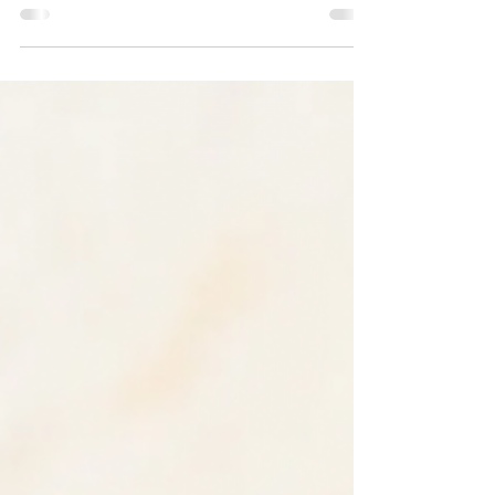
Tvarohový "cheesecake" do
skleničky (bez pečení)
Zdravý tvarohový cheesecake do skleničky bez
pečení