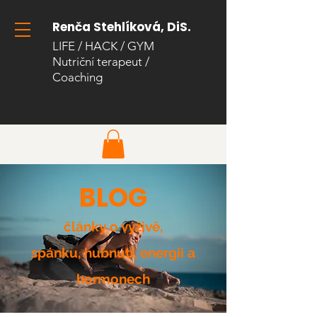
Renča Stehlíková, DiS.
LIFE / HACK / GYM
Nutriční terapeut
/
Coaching​
BLOG
články o výživě,
spánku,
hubnutí, energii a
hormonech