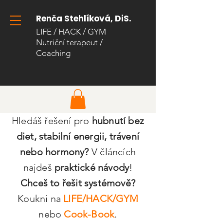
Renča Stehlíková, DiS.
LIFE / HACK / GYM
Nutriční terapeut
/
Coaching​
Hledáš řešení pro
hubnutí bez
diet, stabilní energii, trávení
nebo hormony?
V článcích
najdeš
praktické návody
!
Chceš to řešit systémově?
Koukni na
LIFE/HACK/GYM
nebo
Cook-Book
.