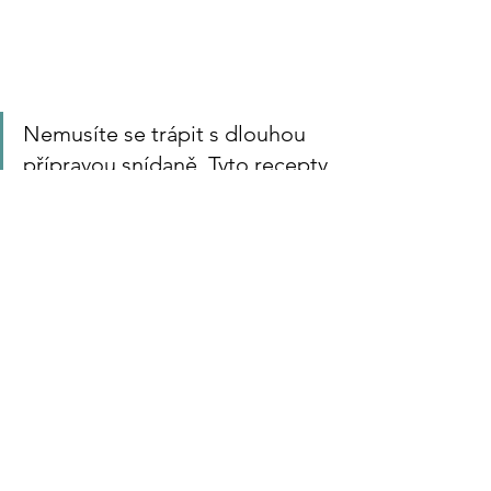
Nemusíte se trápit s dlouhou 
přípravou snídaně. Tyto recepty 
vám poskytnou rychlé a snadné 
řešení, které zároveň uspokojí 
vaše nutriční potřeby. 
Vyzkoušejte je a napište mi váš 
oblíbený recept! Pro více 
úžasných receptů mrkněte do 
mého 
cookbooku
! 🌞🥑🍏
BLOG
Recipes