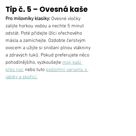
Tip č. 5 – Ovesná kaše
Pro milovníky klasiky: 
Ovesné vločky 
zalijte horkou vodou a nechte 5 minut 
odstát. Poté přidejte lžíci ořechového 
másla a zamíchejte. Ozdobte čerstvým 
ovocem a užijte si snídani plnou vlákniny 
a zdravých tuků. Pokud preferujete něco 
pohodlnějšího, vyzkoušejte 
moji kaši 
přes noc
 nebo tuto 
podzimní variantu s 
jablky a skořicí.