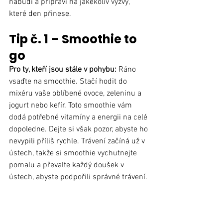
nabudí a připraví na jakékoliv výzvy, 
které den přinese.
Tip č. 1 – Smoothie to 
go
Pro ty, kteří jsou stále v pohybu: 
Ráno 
vsaďte na smoothie. Stačí hodit do 
mixéru vaše oblíbené ovoce, zeleninu a 
jogurt nebo kefír. Toto smoothie vám 
dodá potřebné vitamíny a energii na celé 
dopoledne. Dejte si však pozor, abyste ho 
nevypili příliš rychle. Trávení začíná už v 
ústech, takže si smoothie vychutnejte 
pomalu a převalte každý doušek v 
ústech, abyste podpořili správné trávení.