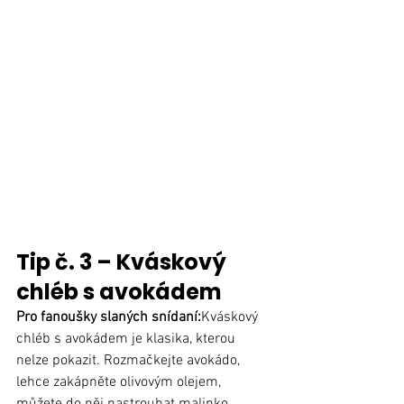
Tip č. 3 – Kváskový 
chléb s avokádem
Pro fanoušky slaných snídaní:
Kváskový 
chléb s avokádem je klasika, kterou 
nelze pokazit. Rozmačkejte avokádo, 
lehce zakápněte olivovým olejem, 
můžete do něj nastrouhat malinko 